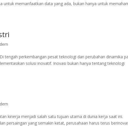
usaha untuk memanfaatkan data yang ada, bukan hanya untuk memaha
tri
odern
i Di tengah perkembangan pesat teknologi dan perubahan dinamika pa
lementasikan solusi inovatif. Inovasi bukan hanya tentang teknologi
odern
n kinerja menjadi salah satu tujuan utama di dunia kerja saat ini.
n persaingan yang semakin ketat, perusahaan harus terus berinova