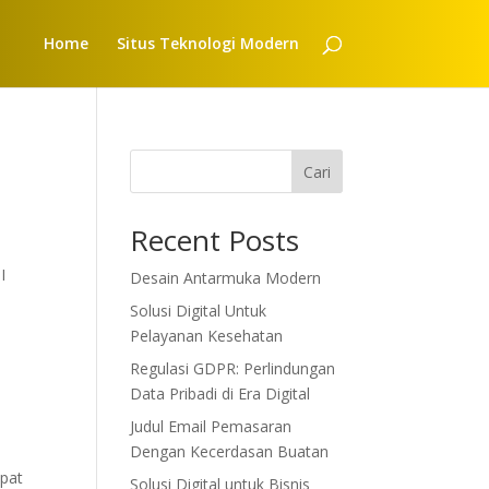
Home
Situs Teknologi Modern
Cari
Recent Posts
I
Desain Antarmuka Modern
Solusi Digital Untuk
Pelayanan Kesehatan
Regulasi GDPR: Perlindungan
Data Pribadi di Era Digital
Judul Email Pemasaran
Dengan Kecerdasan Buatan
epat
Solusi Digital untuk Bisnis