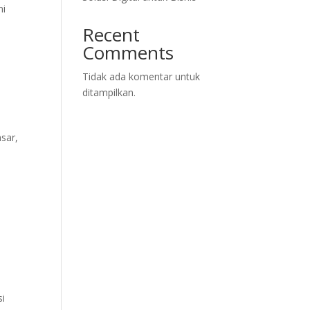
mi
Recent
Comments
Tidak ada komentar untuk
ditampilkan.
sar,
si