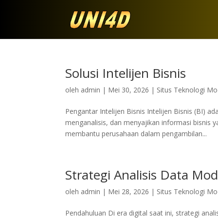
Solusi Intelijen Bisnis
oleh
admin
|
Mei 30, 2026
|
Situs Teknologi M
Pengantar Intelijen Bisnis Intelijen Bisnis (BI)
menganalisis, dan menyajikan informasi bisnis y
membantu perusahaan dalam pengambilan...
Strategi Analisis Data Mo
oleh
admin
|
Mei 28, 2026
|
Situs Teknologi M
Pendahuluan Di era digital saat ini, strategi a