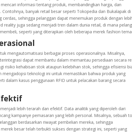
 mencari informasi tentang produk, membandingkan harga, dan
ontohnya, banyak retail besar seperti Tokopedia dan Bukalapak di
ng cerdas, sehingga pelanggan dapat menemukan produk dengan lebi
d reality juga sedang menjadi tren dalam dunia retail, di mana pelan
 membeli, seperti yang diterapkan oleh beberapa merek fashion tern
erasional
ntuk mengautomatisasi berbagai proses operasionalnya. Misalnya,
terintegrasi dapat membantu dalam memantau persediaan secara re
gi risiko kehabisan stok ataupun kelebihan stok, sehingga efisiensi bi
ah mengadopsi teknologi ini untuk memastikan bahwa produk yang
perti dalam kasus penggunaan RFID untuk pelacakan barang secara
fektif
enjadi lebih terarah dan efektif. Data analitik yang diperoleh dari
ncang kampanye pemasaran yang lebih personal. Misalnya, sebuah t
langgan berdasarkan riwayat pembelian mereka, sehingga
rek besar telah terbukti sukses dengan strategi ini, seperti yang