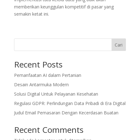
memberikan keunggulan kompetitif di pasar yang
semakin ketat ini.
Cari
Recent Posts
Pemanfaatan AI dalam Pertanian
Desain Antarmuka Modern
Solusi Digital Untuk Pelayanan Kesehatan
Regulasi GDPR: Perlindungan Data Pribadi di Era Digital
Judul Email Pemasaran Dengan Kecerdasan Buatan
Recent Comments