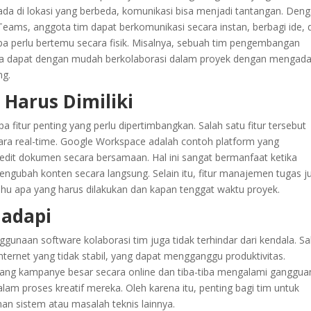
ada di lokasi yang berbeda, komunikasi bisa menjadi tantangan. Den
Teams, anggota tim dapat berkomunikasi secara instan, berbagi ide, 
pa perlu bertemu secara fisik. Misalnya, sebuah tim pengembangan
gara dapat dengan mudah berkolaborasi dalam proyek dengan mengad
ng.
 Harus Dimiliki
 fitur penting yang perlu dipertimbangkan. Salah satu fitur tersebut
a real-time. Google Workspace adalah contoh platform yang
it dokumen secara bersamaan. Hal ini sangat bermanfaat ketika
gubah konten secara langsung. Selain itu, fitur manajemen tugas j
ahu apa yang harus dilakukan dan kapan tenggat waktu proyek.
hadapi
unaan software kolaborasi tim juga tidak terhindar dari kendala. Sa
nternet yang tidak stabil, yang dapat mengganggu produktivitas.
ng kampanye besar secara online dan tiba-tiba mengalami ganggua
lam proses kreatif mereka. Oleh karena itu, penting bagi tim untuk
an sistem atau masalah teknis lainnya.