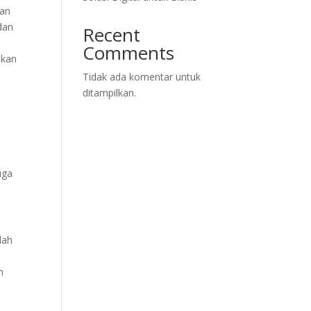
gan
dan
Recent
Comments
akan
Tidak ada komentar untuk
ditampilkan.
uga
lah
n