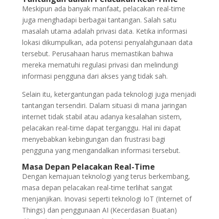
Meskipun ada banyak manfaat, pelacakan real-time
juga menghadapi berbagai tantangan. Salah satu
masalah utama adalah privasi data. Ketika informasi
lokasi dikumpulkan, ada potensi penyalahgunaan data
tersebut. Perusahaan harus memastikan bahwa
mereka mematuhi regulasi privasi dan melindungi
informasi pengguna dari akses yang tidak sah.
Selain itu, ketergantungan pada teknologi juga menjadi
tantangan tersendiri. Dalam situasi di mana jaringan
internet tidak stabil atau adanya kesalahan sistem,
pelacakan real-time dapat terganggu. Hal ini dapat
menyebabkan kebingungan dan frustrasi bagi
pengguna yang mengandalkan informasi tersebut.
Masa Depan Pelacakan Real-Time
Dengan kemajuan teknologi yang terus berkembang,
masa depan pelacakan real-time terlihat sangat
menjanjikan. Inovasi seperti teknologi IoT (Internet of
Things) dan penggunaan AI (Kecerdasan Buatan)