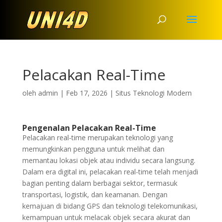
Pelacakan Real-Time
oleh
admin
|
Feb 17, 2026
|
Situs Teknologi Modern
Pengenalan Pelacakan Real-Time
Pelacakan real-time merupakan teknologi yang
memungkinkan pengguna untuk melihat dan
memantau lokasi objek atau individu secara langsung.
Dalam era digital ini, pelacakan real-time telah menjadi
bagian penting dalam berbagai sektor, termasuk
transportasi, logistik, dan keamanan. Dengan
kemajuan di bidang GPS dan teknologi telekomunikasi,
kemampuan untuk melacak objek secara akurat dan