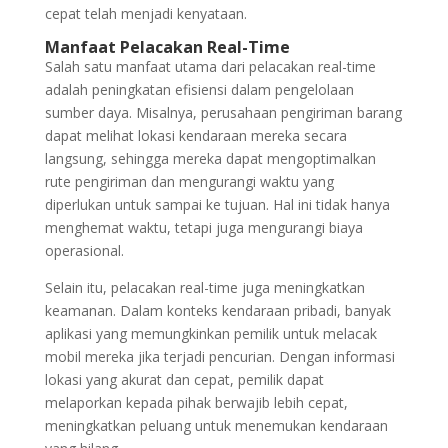
cepat telah menjadi kenyataan.
Manfaat Pelacakan Real-Time
Salah satu manfaat utama dari pelacakan real-time
adalah peningkatan efisiensi dalam pengelolaan
sumber daya. Misalnya, perusahaan pengiriman barang
dapat melihat lokasi kendaraan mereka secara
langsung, sehingga mereka dapat mengoptimalkan
rute pengiriman dan mengurangi waktu yang
diperlukan untuk sampai ke tujuan. Hal ini tidak hanya
menghemat waktu, tetapi juga mengurangi biaya
operasional.
Selain itu, pelacakan real-time juga meningkatkan
keamanan. Dalam konteks kendaraan pribadi, banyak
aplikasi yang memungkinkan pemilik untuk melacak
mobil mereka jika terjadi pencurian. Dengan informasi
lokasi yang akurat dan cepat, pemilik dapat
melaporkan kepada pihak berwajib lebih cepat,
meningkatkan peluang untuk menemukan kendaraan