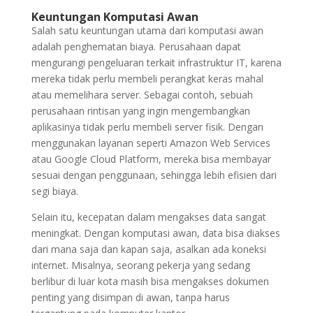
Keuntungan Komputasi Awan
Salah satu keuntungan utama dari komputasi awan
adalah penghematan biaya. Perusahaan dapat
mengurangi pengeluaran terkait infrastruktur IT, karena
mereka tidak perlu membeli perangkat keras mahal
atau memelihara server. Sebagai contoh, sebuah
perusahaan rintisan yang ingin mengembangkan
aplikasinya tidak perlu membeli server fisik. Dengan
menggunakan layanan seperti Amazon Web Services
atau Google Cloud Platform, mereka bisa membayar
sesuai dengan penggunaan, sehingga lebih efisien dari
segi biaya.
Selain itu, kecepatan dalam mengakses data sangat
meningkat. Dengan komputasi awan, data bisa diakses
dari mana saja dan kapan saja, asalkan ada koneksi
internet. Misalnya, seorang pekerja yang sedang
berlibur di luar kota masih bisa mengakses dokumen
penting yang disimpan di awan, tanpa harus