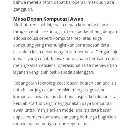
bahwa mereka tetap dapat beroperasi meskipun ada
gangguan.
Masa Depan Komputasi Awan
Melihat tren saat ini, masa depan komputasi awan
tampak cerah. Teknologi ini terus berkembang dengan
adopsi solusi seperti komputasi tepi atau edge
computing yang memungkinkan pemrosesan data
dilakukan lebih dekat dengan sumber data. Dengan laju
inovasi yang cepat, banyak perusahaan berusaha untuk
meningkatkan efisiensi operasional serta menawarkan
layanan yang lebih baik kepada pelanggan.
Kebangkitan teknologi kecerdasan buatan dan analisis
data besar juga akan semakin mengintegrasikan
komputasi awan dalam berbagai aspek kehidupan kita.
Sebuah startup yang menggunakan daya komputasi
awan untuk menjalankan model analisis data besar
dapat memberikan wawasan yang berharga bagi klien
mereka dalam pengambilan keputusan.