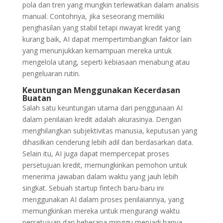
pola dan tren yang mungkin terlewatkan dalam analisis
manual. Contohnya, jika seseorang memiliki
penghasilan yang stabil tetapi riwayat kredit yang
kurang baik, AI dapat mempertimbangkan faktor lain
yang menunjukkan kemampuan mereka untuk
mengelola utang, seperti kebiasaan menabung atau
pengeluaran rutin.
Keuntungan Menggunakan Kecerdasan
Buatan
Salah satu keuntungan utama dari penggunaan AI
dalam penilaian kredit adalah akurasinya. Dengan
menghilangkan subjektivitas manusia, keputusan yang
dihasilkan cenderung lebih adil dan berdasarkan data.
Selain itu, AI juga dapat mempercepat proses
persetujuan kredit, memungkinkan pemohon untuk
menerima jawaban dalam waktu yang jauh lebih
singkat. Sebuah startup fintech baru-baru ini
menggunakan AI dalam proses penilaiannya, yang
memungkinkan mereka untuk mengurangi waktu
persetujuan dari beberapa minggu menjadi hanya